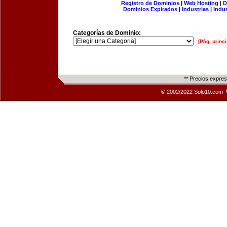
Registro de Dominios
|
Web Hosting
|
D
Dominios Expirados
|
Industrias
|
Indu
Categorías de Dominio:
[Pág. princi
** Precios expre
© 2002/2022 Solo10.com