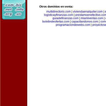
Otros dominios en venta:
multidirectorio.com
|
viviendaenalquiler.com
|
logisticayfinanzas.com
|
prestamoenefectivo.co
guiadefinanzas.com
|
miamiventas.com
|
boletindeofertas.com
|
capacitandonos.com
|
come
programaciondewebs.com
|
proyectos