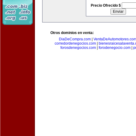
Precio Ofrecido $
Otros dominios en venta:
DiaDeCompra.com
|
VentaDeAutomotores.co
corredordenegocios.com
|
bienesraicesalaventa
forosdenegocios.com
|
forodenegocio.com
|
p