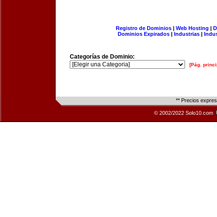
Registro de Dominios
|
Web Hosting
|
D
Dominios Expirados
|
Industrias
|
Indu
Categorías de Dominio:
[Pág. princi
** Precios expre
© 2002/2022 Solo10.com