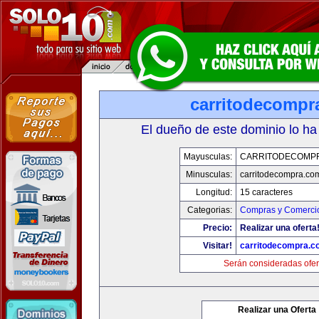
carritodecompr
El dueño de este dominio lo ha
Mayusculas:
CARRITODECOMP
Minusculas:
carritodecompra.co
Longitud:
15 caracteres
Categorias:
Compras y Comercio
Precio:
Realizar una oferta
Visitar!
carritodecompra.c
Serán consideradas ofer
Realizar una Oferta