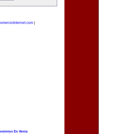
omercioInternet.com
|
ominios En Venta