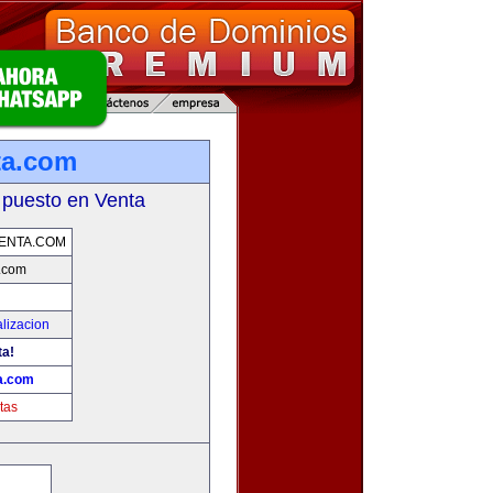
ta.com
 puesto en Venta
ENTA.COM
.com
lizacion
ta!
a.com
tas