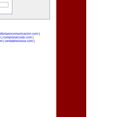
ultoriaencomunicacion.com
|
m
|
compraralcosto.com
|
om
|
ventatelevisiva.com
|